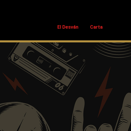
El Desván
Carta