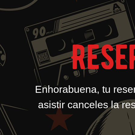
Rese
Enhorabuena, tu rese
asistir canceles la r